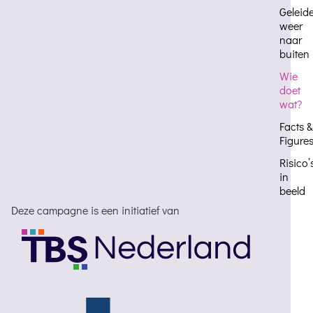
Geleide
weer
naar
buiten
Wie
doet
wat?
Facts &
Figure
Risico’
in
beeld
Deze campagne is een initiatief van