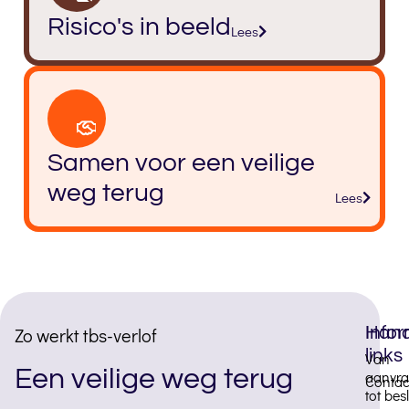
Risico's in beeld
Lees
Samen voor een veilige
weg terug
Lees
Zo werkt tbs-verlof
Infor
Hand
links
Van
Een veilige weg terug
aanvr
Contac
tot besl