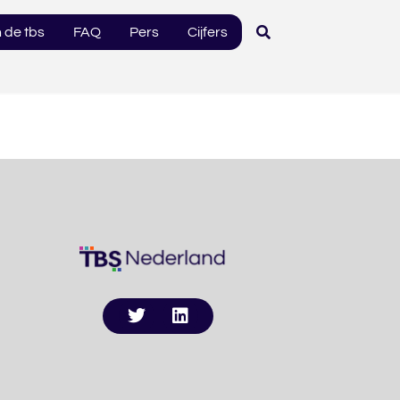
 de tbs
FAQ
Pers
Cijfers