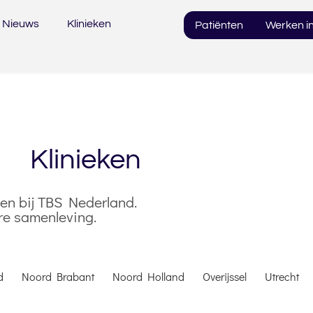
Nieuws
Klinieken
Patiënten
Werken in
Klinieken
oten bij TBS Nederland.
ere samenleving.
d
Noord Brabant
Noord Holland
Overijssel
Utrecht