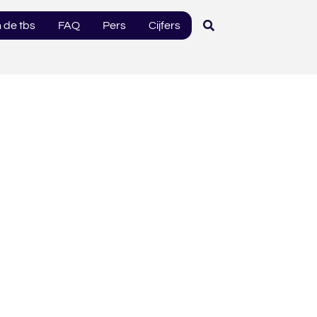
 de tbs
FAQ
Pers
Cijfers