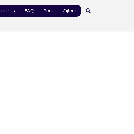
 de tbs
FAQ
Pers
Cijfers