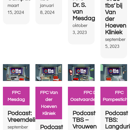
maart
januari
Dr. S.
tbs’ bij
van
15, 2024
8, 2024
Van
Mesdag
der
oktober
Hoeven
3, 2023
Kliniek
september
5, 2023
FPC
FPC Van
FPC De
FPC
Mesdag
der
Oostvaarderskliniek
Pompesticht
Hoeven
Podcast:
Podcast
Podcast
Kliniek
Vreemdelingen
TBS –
TBS:
september
Vrouwen
Langdur
Podcast