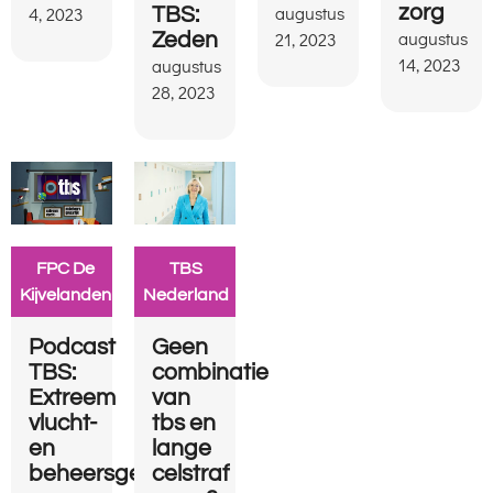
augustus
zorg
4, 2023
TBS:
augustus
21, 2023
Zeden
14, 2023
augustus
28, 2023
FPC De
TBS
Kijvelanden
Nederland
Podcast
Geen
TBS:
combinatie
Extreem
van
vlucht-
tbs en
en
lange
beheersgevaarlijk
celstraf