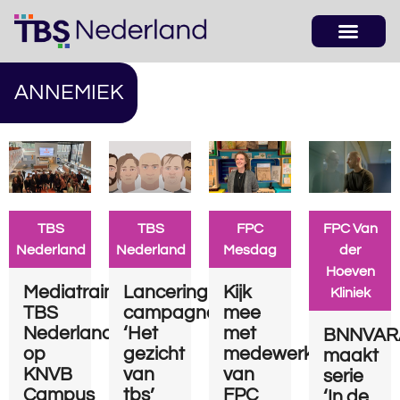
ANNEMIEK
TBS
TBS
FPC
FPC Van
Nederland
Nederland
Mesdag
der
Hoeven
Mediatraining
Lancering
Kijk
Kliniek
TBS
campagne
mee
Nederland
‘Het
met
BNNVAR
op
gezicht
medewerkers
maakt
KNVB
van
van
serie
Campus
tbs’
FPC
‘In de