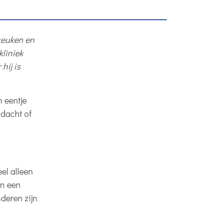
 keuken en
kliniek
hij is
n eentje
dacht of
eel alleen
in een
nderen zijn