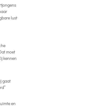
urtjongens
 haar
gbare lust
sche
 Dat moet
Zij kennen
j gaat
rd”
ruimte en